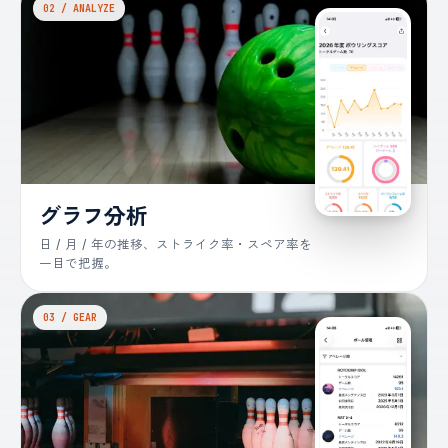
02 / ANALYZE
グラフ分析
日 / 月 / 年の推移、ストライク率・スペア率を
一目で把握。
03 / GEAR