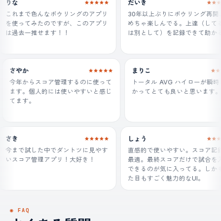
な
だいき
れまで色んなボウリングのアプリ
30年以上ぶりにボウリング再開、
使ってみたのですが、このアプリ
めちゃ楽しんでる。上達（してるか
過去一推せます！！
は別として）を記録できて助かる。
さやか
まりこ
お
今年からスコア管理するのに使って
トータル AVG ハイロー
ます。個人的には使いやすいと感じ
かってとても良いと思い
てます。
き
しょう
まで試した中でダントツに見やす
直感的で使いやすい。スコア記録に
スコア管理アプリ！大好き！
最適。最終スコアだけで試合を入力
できるのが気に入ってる。しかも見
た目もすごく魅力的なUI。
◉ FAQ