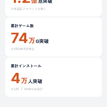
億
点突破
※未認証アカウントを除く
累計ゲーム数
74
万
G突破
※2026年5月時点
累計インストール
4
万
人突破
※iOS / Android合計