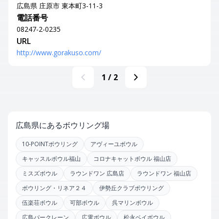
広島県 庄原市 東本町3-11-3
電話番号
08247-2-0235
URL
http://www.gorakuso.com/
1
/
2
広島県にあるボウリング場
10-POINTボウリング
アヴィーユボウル
キャッスルボウル福山
コロナキャットボウル 福山店
ミスズボウル
ラウンドワン 広島店
ラウンドワン 福山店
ボウリング・リネア２４
伊勢丘クラブボウリング
伍楽荘ボウル
可部ボウル
呉マリンボウル
広島パークレーン
広電ボウル
松永ベイボウル