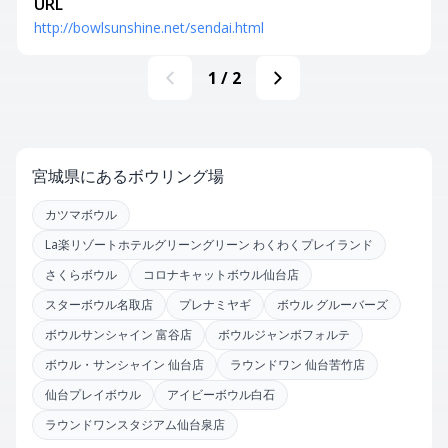
URL
http://bowlsunshine.net/sendai.html
1
/
2
宮城県にあるボウリング場
カツマボウル
La楽リゾートホテルグリーングリーン わくわくプレイランド
さくらボウル
コロナキャットボウル仙台店
スターボウル名取店
プレナミヤギ
ボウル グルーバーズ
ボウルサンシャイン 富谷店
ボウルジャンボフォルテ
ボウル・サンシャイン 仙台店
ラウンドワン 仙台苦竹店
仙台プレイボウル
アイビーボウル白石
ラウンドワンスタジアム仙台泉店