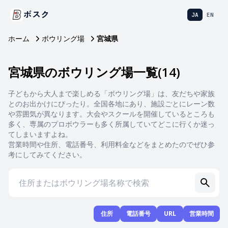
ボスク
JA
EN
ホーム
ボウリング場
宮城県
宮城県のボウリング場一覧
(
14
)
子どもから大人まで楽しめる「ボウリング場」は、友だちや家族
とのお出かけにぴったり。全国各地にあり、施設ごとにレーン数
や雰囲気が異なります。大会やスクールを開催しているところも
多く、専属のプロボウラーも多く所属していてどこに行くか迷っ
てしまいますよね。
営業時間や住所、電話番号、利用料金などをまとめたのでぜひ参
考にしてみてください。
住所
電話番号
URL
営業時間