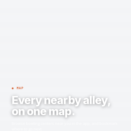
◉ MAP
Every nearby alley,
on one map.
Browse bowling centers near you in the app, and bookmark
where to go next.