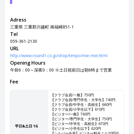
Adress
三重県 三重郡川越町 南福崎851-1
Tel
059-361-2130
URL
http://www.round1.co.jp/shop/tenpo/mie-mie.html
Opening Hours
午前6：00～深夜0：00 ※土日祝前日は朝6時まで営業
Fee
【クラブ会員/一般】750円
【クラブ会員/専門学生・大学生】740円
【クラブ会員/中学生・高校生】660円
【クラブ会員/小学生以下】610円
【ビジター/一般】760円
【ビジター/専門学生・大学生】750円
【ビジター/中学生・高校生】670円
平日&土日 1G
【ビジター/小学生以下】620円
【シルバー会員】ビジター料金より20円引