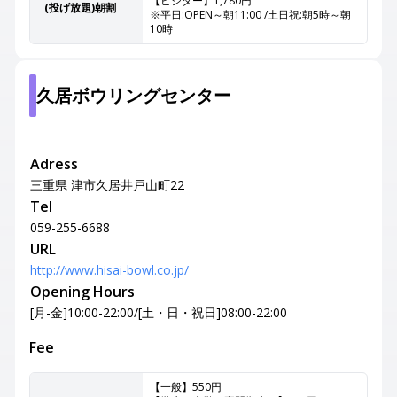
【ビジター】1,780円
(投げ放題)朝割
※平日:OPEN～朝11:00 /土日祝:朝5時～朝
10時
久居ボウリングセンター
Adress
三重県 津市久居井戸山町22
Tel
059-255-6688
URL
http://www.hisai-bowl.co.jp/
Opening Hours
[月-金]10:00-22:00/[土・日・祝日]08:00-22:00
Fee
【一般】550円