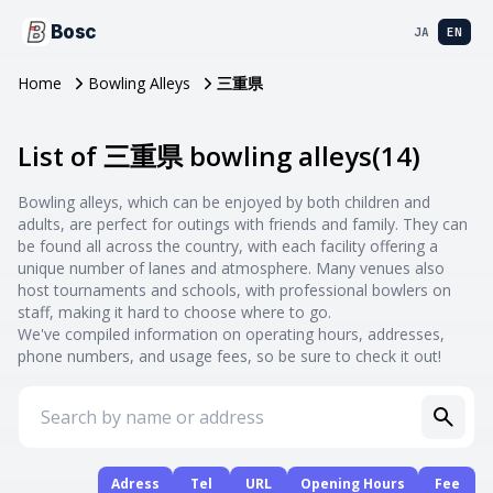
Bosc
JA
EN
Home
Bowling Alleys
三重県
List of 三重県 bowling alleys
(
14
)
Bowling alleys, which can be enjoyed by both children and
adults, are perfect for outings with friends and family. They can
be found all across the country, with each facility offering a
unique number of lanes and atmosphere. Many venues also
host tournaments and schools, with professional bowlers on
staff, making it hard to choose where to go.
We've compiled information on operating hours, addresses,
phone numbers, and usage fees, so be sure to check it out!
Adress
Tel
URL
Opening Hours
Fee