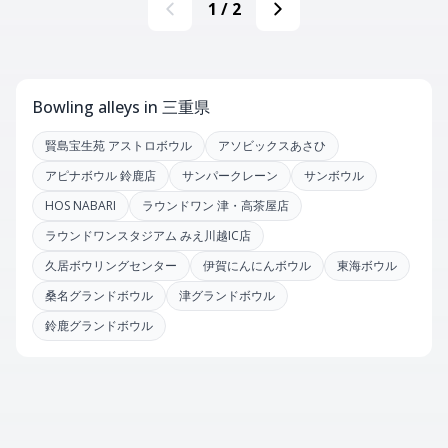
1
/
2
Bowling alleys in 三重県
賢島宝生苑 アストロボウル
アソビックスあさひ
アピナボウル 鈴鹿店
サンパークレーン
サンボウル
HOS NABARI
ラウンドワン 津・高茶屋店
ラウンドワンスタジアム みえ川越IC店
久居ボウリングセンター
伊賀にんにんボウル
東海ボウル
桑名グランドボウル
津グランドボウル
鈴鹿グランドボウル