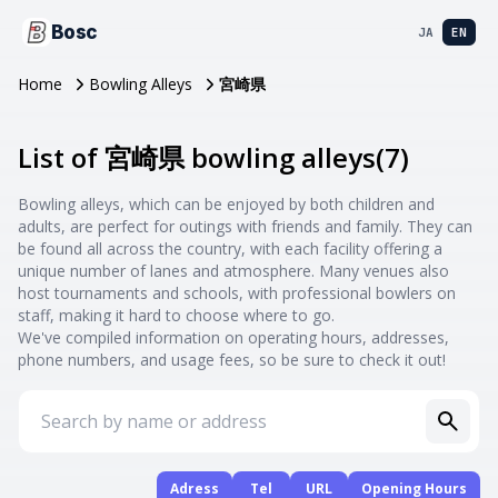
Bosc
JA
EN
Home
Bowling Alleys
宮崎県
List of 宮崎県 bowling alleys
(
7
)
Bowling alleys, which can be enjoyed by both children and
adults, are perfect for outings with friends and family. They can
be found all across the country, with each facility offering a
unique number of lanes and atmosphere. Many venues also
host tournaments and schools, with professional bowlers on
staff, making it hard to choose where to go.
We've compiled information on operating hours, addresses,
phone numbers, and usage fees, so be sure to check it out!
Adress
Tel
URL
Opening Hours