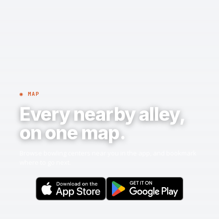
◉ MAP
Every nearby alley,
on one map.
Browse bowling centers near you in the app, and bookmark
where to go next.