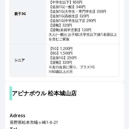
【中学生以下】850円
【追加1G(一般)】340円
【追加1G(大学生・専門学生)】330円
親子3G
【追加1G(高校生)】320円
【追加1G(中学生以下)】290円
【貸靴】320円
【貸靴(未就学児童)】120円
大人(一般)とお子様(大学生以下)各1名様以上
を含むご家族
【5G】1,200円
【8G】1,500円
【追加1G】250円
シニア
【貸靴】320円
※友の会員に限り、プラス1G
※60歳以上の方
アピナボウル 松本城山店
Adress
長野県松本市蟻ヶ崎1-6-21