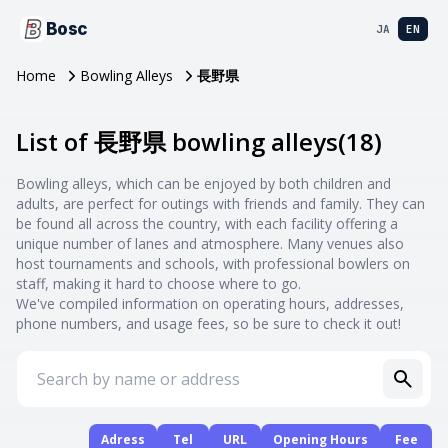
Bosc
JA
EN
Home
Bowling Alleys
長野県
List of 長野県 bowling alleys
(
18
)
Bowling alleys, which can be enjoyed by both children and
adults, are perfect for outings with friends and family. They can
be found all across the country, with each facility offering a
unique number of lanes and atmosphere. Many venues also
host tournaments and schools, with professional bowlers on
staff, making it hard to choose where to go.
We've compiled information on operating hours, addresses,
phone numbers, and usage fees, so be sure to check it out!
Adress
Tel
URL
Opening Hours
Fee