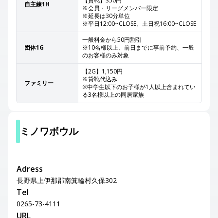
【貸靴】350円
自主練1H
※会員・リーグメンバー限定
※延長は30分単位
※平日12:00~CLOSE、土日祝16:00~CLOSE
一般料金から50円割引
団体1G
※10名様以上、前日までに事前予約、一般
のお客様のみ対象
【2G】1,150円
※貸靴代込み
ファミリー
※中学生以下のお子様が1人以上含まれてい
る3名様以上の同居家族
ミノワボウル
Adress
長野県上伊那郡南箕輪村久保302
Tel
0265-73-4111
URL