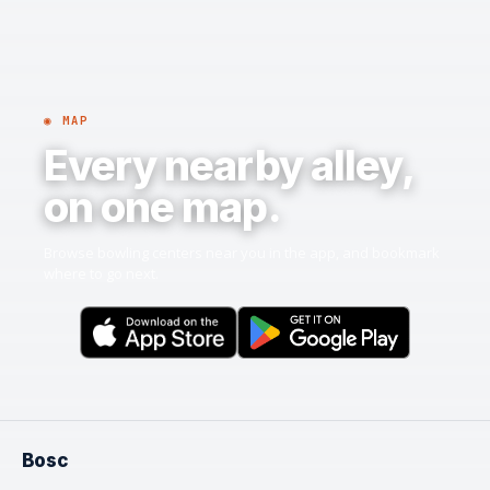
◉ MAP
Every nearby alley,
on one map.
Browse bowling centers near you in the app, and bookmark
where to go next.
Bosc