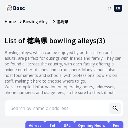
Bosc
JA
EN
Home
Bowling Alleys
徳島県
List of 徳島県 bowling alleys
(
3
)
Bowling alleys, which can be enjoyed by both children and
adults, are perfect for outings with friends and family. They can
be found all across the country, with each facility offering a
unique number of lanes and atmosphere. Many venues also
host tournaments and schools, with professional bowlers on
staff, making it hard to choose where to go.
We've compiled information on operating hours, addresses,
phone numbers, and usage fees, so be sure to check it out!
Adress
Tel
URL
Opening Hours
Fee