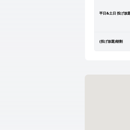
平日&土日 投げ放
(投げ放題)朝割