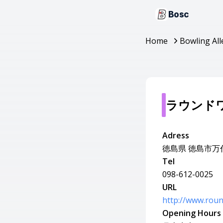
Bosc
Home
Bowling All
ラウンド
Adress
徳島県 徳島市万代
Tel
098-612-0025
URL
http://www.roun
Opening Hours