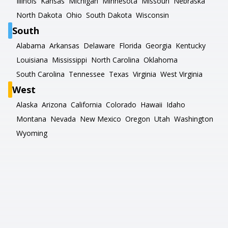
Illinois
Kansas
Michigan
Minnesota
Missouri
Nebraska
North Dakota
Ohio
South Dakota
Wisconsin
South
Alabama
Arkansas
Delaware
Florida
Georgia
Kentucky
Louisiana
Mississippi
North Carolina
Oklahoma
South Carolina
Tennessee
Texas
Virginia
West Virginia
West
Alaska
Arizona
California
Colorado
Hawaii
Idaho
Montana
Nevada
New Mexico
Oregon
Utah
Washington
Wyoming