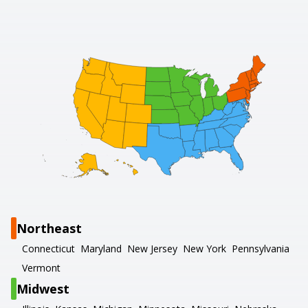
Northeast
Connecticut
Maryland
New Jersey
New York
Pennsylvania
Vermont
Midwest