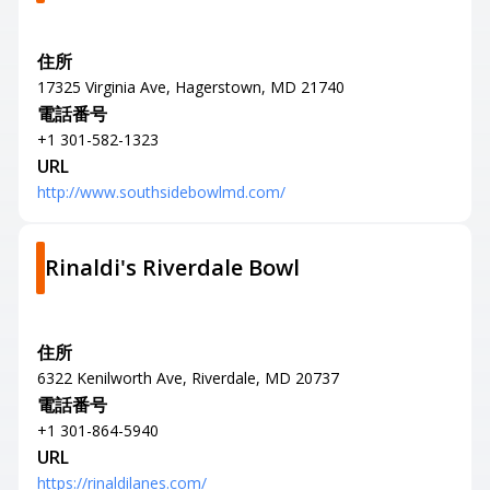
住所
17325 Virginia Ave, Hagerstown, MD 21740
電話番号
+1 301-582-1323
URL
http://www.southsidebowlmd.com/
Rinaldi's Riverdale Bowl
住所
6322 Kenilworth Ave, Riverdale, MD 20737
電話番号
+1 301-864-5940
URL
https://rinaldilanes.com/