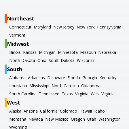
Northeast
Connecticut
Maryland
New Jersey
New York
Pennsylvania
Vermont
Midwest
Illinois
Kansas
Michigan
Minnesota
Missouri
Nebraska
North Dakota
Ohio
South Dakota
Wisconsin
South
Alabama
Arkansas
Delaware
Florida
Georgia
Kentucky
Louisiana
Mississippi
North Carolina
Oklahoma
South Carolina
Tennessee
Texas
Virginia
West Virginia
West
Alaska
Arizona
California
Colorado
Hawaii
Idaho
Montana
Nevada
New Mexico
Oregon
Utah
Washington
Wyoming