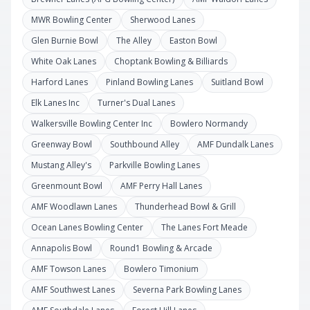
MWR Bowling Center
Sherwood Lanes
Glen Burnie Bowl
The Alley
Easton Bowl
White Oak Lanes
Choptank Bowling & Billiards
Harford Lanes
Pinland Bowling Lanes
Suitland Bowl
Elk Lanes Inc
Turner's Dual Lanes
Walkersville Bowling Center Inc
Bowlero Normandy
Greenway Bowl
Southbound Alley
AMF Dundalk Lanes
Mustang Alley's
Parkville Bowling Lanes
Greenmount Bowl
AMF Perry Hall Lanes
AMF Woodlawn Lanes
Thunderhead Bowl & Grill
Ocean Lanes Bowling Center
The Lanes Fort Meade
Annapolis Bowl
Round1 Bowling & Arcade
AMF Towson Lanes
Bowlero Timonium
AMF Southwest Lanes
Severna Park Bowling Lanes