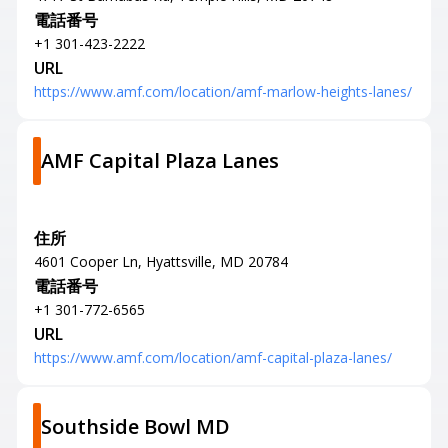
電話番号
+1 301-423-2222
URL
https://www.amf.com/location/amf-marlow-heights-lanes/
AMF Capital Plaza Lanes
住所
4601 Cooper Ln, Hyattsville, MD 20784
電話番号
+1 301-772-6565
URL
https://www.amf.com/location/amf-capital-plaza-lanes/
Southside Bowl MD