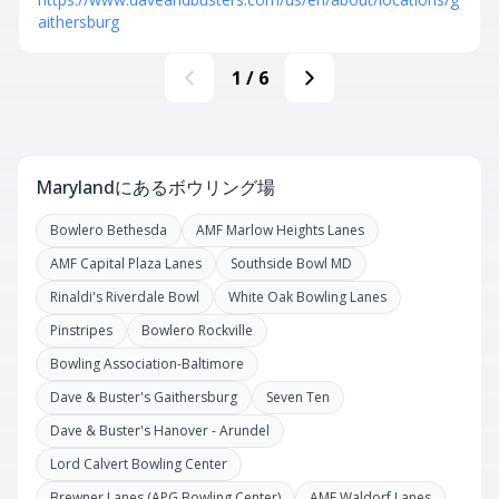
aithersburg
1
/
6
Marylandにあるボウリング場
Bowlero Bethesda
AMF Marlow Heights Lanes
AMF Capital Plaza Lanes
Southside Bowl MD
Rinaldi's Riverdale Bowl
White Oak Bowling Lanes
Pinstripes
Bowlero Rockville
Bowling Association-Baltimore
Dave & Buster's Gaithersburg
Seven Ten
Dave & Buster's Hanover - Arundel
Lord Calvert Bowling Center
Brewner Lanes (APG Bowling Center)
AMF Waldorf Lanes