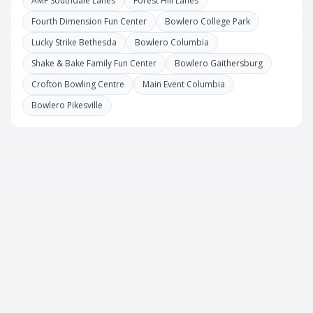
AMF Southdale Lanes
Forest Hill Lanes
Fourth Dimension Fun Center
Bowlero College Park
Lucky Strike Bethesda
Bowlero Columbia
Shake & Bake Family Fun Center
Bowlero Gaithersburg
Crofton Bowling Centre
Main Event Columbia
Bowlero Pikesville