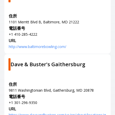
住所
1101 Merritt Blvd B, Baltimore, MD 21222
電話番号
+1 410-285-4222
URL
http://www.baltimorebowling.com/
Dave & Buster's Gaithersburg
住所
9811 Washingtonian Blvd, Gaithersburg, MD 20878
電話番号
+1 301-296-9350
URL
https://www.daveandbusters.com/us/en/about/locations/g