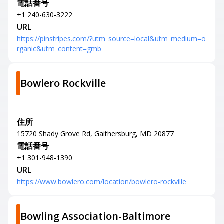
電話番号
+1 240-630-3222
URL
https://pinstripes.com/?utm_source=local&utm_medium=o
rganic&utm_content=gmb
Bowlero Rockville
住所
15720 Shady Grove Rd, Gaithersburg, MD 20877
電話番号
+1 301-948-1390
URL
https://www.bowlero.com/location/bowlero-rockville
Bowling Association-Baltimore