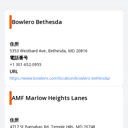
Bowlero Bethesda
住所
5353 Westbard Ave, Bethesda, MD 20816
電話番号
+1 301-652-0955
URL
https://www.bowlero.com/location/bowlero-bethesda/
AMF Marlow Heights Lanes
住所
4717 St Barnabas Rd, Temple Hills, MD 20748