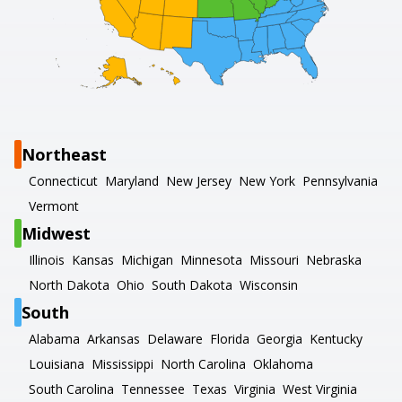
Northeast
Connecticut
Maryland
New Jersey
New York
Pennsylvania
Vermont
Midwest
Illinois
Kansas
Michigan
Minnesota
Missouri
Nebraska
North Dakota
Ohio
South Dakota
Wisconsin
South
Alabama
Arkansas
Delaware
Florida
Georgia
Kentucky
Louisiana
Mississippi
North Carolina
Oklahoma
South Carolina
Tennessee
Texas
Virginia
West Virginia