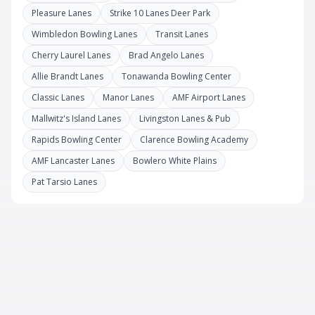
Pleasure Lanes
Strike 10 Lanes Deer Park
Wimbledon Bowling Lanes
Transit Lanes
Cherry Laurel Lanes
Brad Angelo Lanes
Allie Brandt Lanes
Tonawanda Bowling Center
Classic Lanes
Manor Lanes
AMF Airport Lanes
Mallwitz's Island Lanes
Livingston Lanes & Pub
Rapids Bowling Center
Clarence Bowling Academy
AMF Lancaster Lanes
Bowlero White Plains
Pat Tarsio Lanes