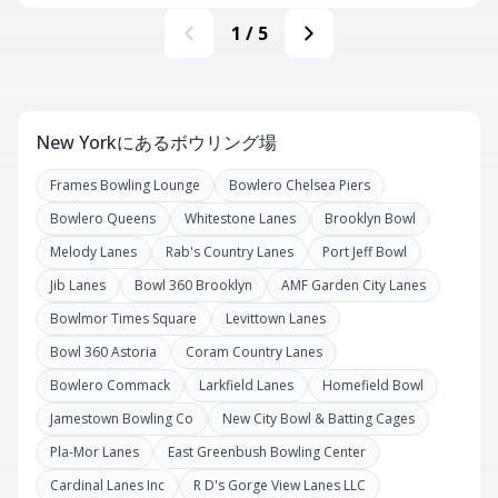
1
/
5
New Yorkにあるボウリング場
Frames Bowling Lounge
Bowlero Chelsea Piers
Bowlero Queens
Whitestone Lanes
Brooklyn Bowl
Melody Lanes
Rab's Country Lanes
Port Jeff Bowl
Jib Lanes
Bowl 360 Brooklyn
AMF Garden City Lanes
Bowlmor Times Square
Levittown Lanes
Bowl 360 Astoria
Coram Country Lanes
Bowlero Commack
Larkfield Lanes
Homefield Bowl
Jamestown Bowling Co
New City Bowl & Batting Cages
Pla-Mor Lanes
East Greenbush Bowling Center
Cardinal Lanes Inc
R D's Gorge View Lanes LLC