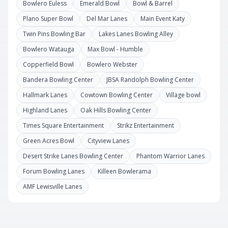
Bowlero Euless
Emerald Bowl
Bowl & Barrel
Plano Super Bowl
Del Mar Lanes
Main Event Katy
Twin Pins Bowling Bar
Lakes Lanes Bowling Alley
Bowlero Watauga
Max Bowl - Humble
Copperfield Bowl
Bowlero Webster
Bandera Bowling Center
JBSA Randolph Bowling Center
Hallmark Lanes
Cowtown Bowling Center
Village bowl
Highland Lanes
Oak Hills Bowling Center
Times Square Entertainment
Strikz Entertainment
Green Acres Bowl
Cityview Lanes
Desert Strike Lanes Bowling Center
Phantom Warrior Lanes
Forum Bowling Lanes
Killeen Bowlerama
AMF Lewisville Lanes