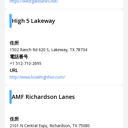
https://westgatelanes.net/
High 5 Lakeway
住所
1502 Ranch Rd 620 S, Lakeway, TX 78734
電話番号
+1 512-710-2695
URL
http://www.bowlhighfive.com/
AMF Richardson Lanes
住所
2101 N Central Expy, Richardson, TX 75080