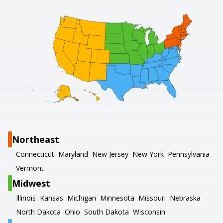
Northeast
Connecticut
Maryland
New Jersey
New York
Pennsylvania
Vermont
Midwest
Illinois
Kansas
Michigan
Minnesota
Missouri
Nebraska
North Dakota
Ohio
South Dakota
Wisconsin