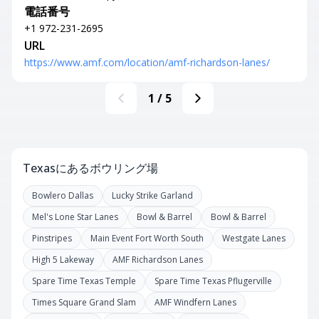
電話番号
+1 972-231-2695
URL
https://www.amf.com/location/amf-richardson-lanes/
1
/
5
Texasにあるボウリング場
Bowlero Dallas
Lucky Strike Garland
Mel's Lone Star Lanes
Bowl & Barrel
Bowl & Barrel
Pinstripes
Main Event Fort Worth South
Westgate Lanes
High 5 Lakeway
AMF Richardson Lanes
Spare Time Texas Temple
Spare Time Texas Pflugerville
Times Square Grand Slam
AMF Windfern Lanes