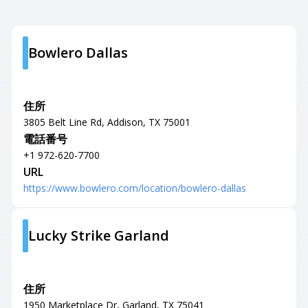
Bowlero Dallas
住所
3805 Belt Line Rd, Addison, TX 75001
電話番号
+1 972-620-7700
URL
https://www.bowlero.com/location/bowlero-dallas
Lucky Strike Garland
住所
1950 Marketplace Dr, Garland, TX 75041