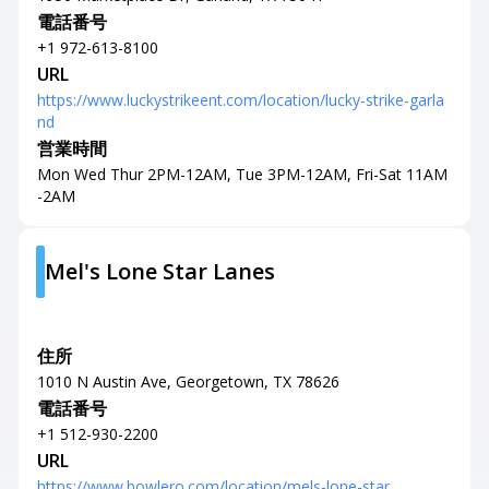
電話番号
+1 972-613-8100
URL
https://www.luckystrikeent.com/location/lucky-strike-garla
nd
営業時間
Mon Wed Thur 2PM-12AM, Tue 3PM-12AM, Fri-Sat 11AM
-2AM
Mel's Lone Star Lanes
住所
1010 N Austin Ave, Georgetown, TX 78626
電話番号
+1 512-930-2200
URL
https://www.bowlero.com/location/mels-lone-star