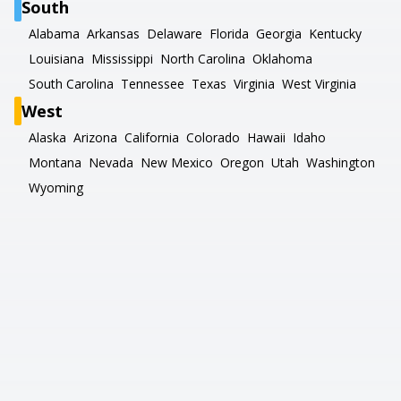
South
Alabama
Arkansas
Delaware
Florida
Georgia
Kentucky
Louisiana
Mississippi
North Carolina
Oklahoma
South Carolina
Tennessee
Texas
Virginia
West Virginia
West
Alaska
Arizona
California
Colorado
Hawaii
Idaho
Montana
Nevada
New Mexico
Oregon
Utah
Washington
Wyoming