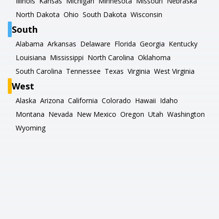
Illinois
Kansas
Michigan
Minnesota
Missouri
Nebraska
North Dakota
Ohio
South Dakota
Wisconsin
South
Alabama
Arkansas
Delaware
Florida
Georgia
Kentucky
Louisiana
Mississippi
North Carolina
Oklahoma
South Carolina
Tennessee
Texas
Virginia
West Virginia
West
Alaska
Arizona
California
Colorado
Hawaii
Idaho
Montana
Nevada
New Mexico
Oregon
Utah
Washington
Wyoming