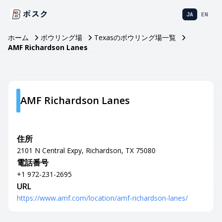
ボスク
JA
EN
ホーム
ボウリング場
Texasのボウリング場一覧
AMF Richardson Lanes
AMF Richardson Lanes
住所
2101 N Central Expy, Richardson, TX 75080
電話番号
+1 972-231-2695
URL
https://www.amf.com/location/amf-richardson-lanes/