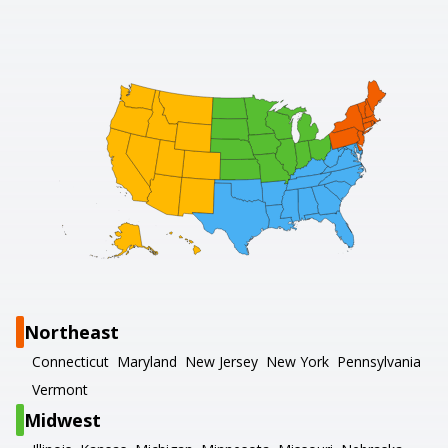
Northeast
Connecticut
Maryland
New Jersey
New York
Pennsylvania
Vermont
Midwest