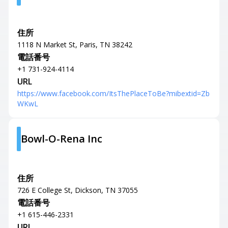
住所
1118 N Market St, Paris, TN 38242
電話番号
+1 731-924-4114
URL
https://www.facebook.com/ItsThePlaceToBe?mibextid=Zb
WKwL
Bowl-O-Rena Inc
住所
726 E College St, Dickson, TN 37055
電話番号
+1 615-446-2331
URL