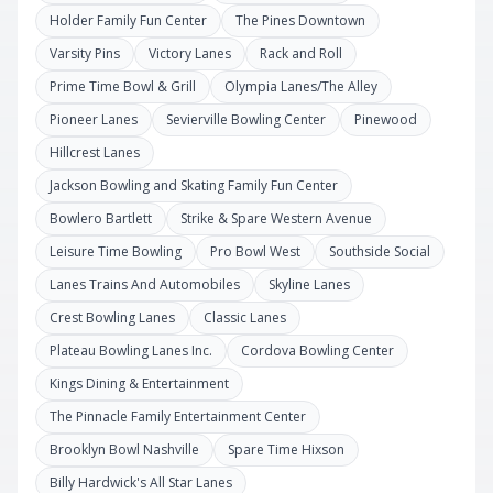
Holder Family Fun Center
The Pines Downtown
Varsity Pins
Victory Lanes
Rack and Roll
Prime Time Bowl & Grill
Olympia Lanes/The Alley
Pioneer Lanes
Sevierville Bowling Center
Pinewood
Hillcrest Lanes
Jackson Bowling and Skating Family Fun Center
Bowlero Bartlett
Strike & Spare Western Avenue
Leisure Time Bowling
Pro Bowl West
Southside Social
Lanes Trains And Automobiles
Skyline Lanes
Crest Bowling Lanes
Classic Lanes
Plateau Bowling Lanes Inc.
Cordova Bowling Center
Kings Dining & Entertainment
The Pinnacle Family Entertainment Center
Brooklyn Bowl Nashville
Spare Time Hixson
Billy Hardwick's All Star Lanes