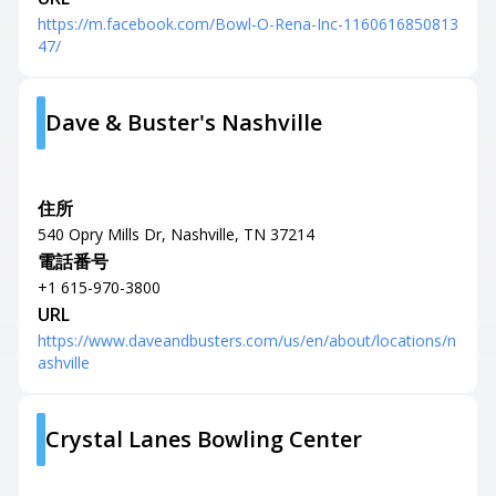
https://m.facebook.com/Bowl-O-Rena-Inc-1160616850813
47/
Dave & Buster's Nashville
住所
540 Opry Mills Dr, Nashville, TN 37214
電話番号
+1 615-970-3800
URL
https://www.daveandbusters.com/us/en/about/locations/n
ashville
Crystal Lanes Bowling Center