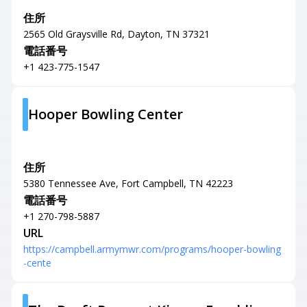
住所
2565 Old Graysville Rd, Dayton, TN 37321
電話番号
+1 423-775-1547
Hooper Bowling Center
住所
5380 Tennessee Ave, Fort Campbell, TN 42223
電話番号
+1 270-798-5887
URL
https://campbell.armymwr.com/programs/hooper-bowling
-cente