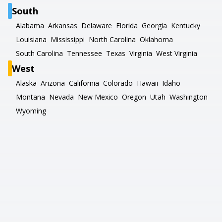
South
Alabama
Arkansas
Delaware
Florida
Georgia
Kentucky
Louisiana
Mississippi
North Carolina
Oklahoma
South Carolina
Tennessee
Texas
Virginia
West Virginia
West
Alaska
Arizona
California
Colorado
Hawaii
Idaho
Montana
Nevada
New Mexico
Oregon
Utah
Washington
Wyoming