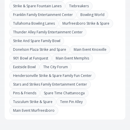
Strike & Spare Fountain Lanes
Tiebreakers
Franklin Family Entertainment Center
Bowling World
Tullahoma Bowling Lanes
Murfreesboro Strike & Spare
Thunder Alley Family Entertainment Center
Strike And Spare Family Bowl
Donelson Plaza Strike and Spare
Main Event Knoxville
901 Bowl at Funquest
Main Event Memphis
Eastside Bowl
The City Forum
Hendersonville Strike & Spare Family Fun Center
Stars and Strikes Family Entertainment Center
Pins & Friends
Spare Time Chattanooga
Tusculum Strike & Spare
Tenn Pin Alley
Main Event Murfreesboro