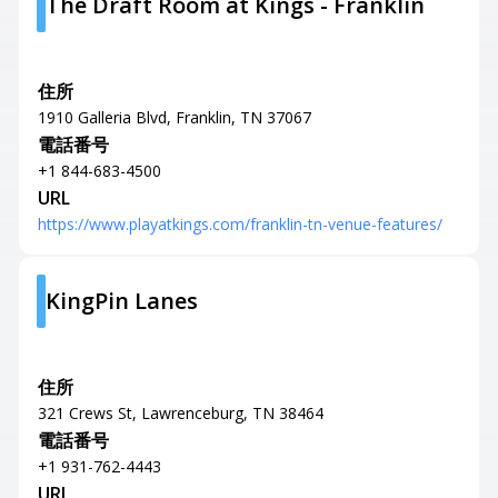
The Draft Room at Kings - Franklin
住所
1910 Galleria Blvd, Franklin, TN 37067
電話番号
+1 844-683-4500
URL
https://www.playatkings.com/franklin-tn-venue-features/
KingPin Lanes
住所
321 Crews St, Lawrenceburg, TN 38464
電話番号
+1 931-762-4443
URL