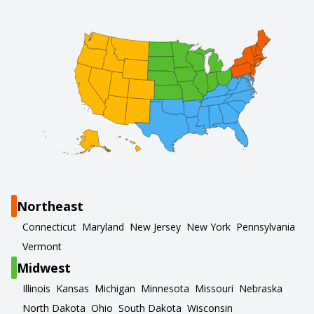
Northeast
Connecticut
Maryland
New Jersey
New York
Pennsylvania
Vermont
Midwest
Illinois
Kansas
Michigan
Minnesota
Missouri
Nebraska
North Dakota
Ohio
South Dakota
Wisconsin