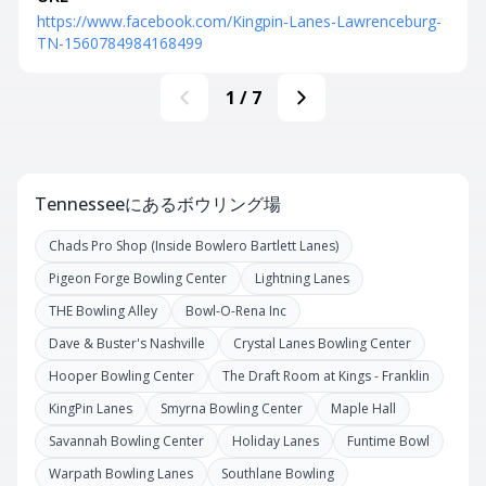
https://www.facebook.com/Kingpin-Lanes-Lawrenceburg-
TN-1560784984168499
1
/
7
Tennesseeにあるボウリング場
Chads Pro Shop (Inside Bowlero Bartlett Lanes)
Pigeon Forge Bowling Center
Lightning Lanes
THE Bowling Alley
Bowl-O-Rena Inc
Dave & Buster's Nashville
Crystal Lanes Bowling Center
Hooper Bowling Center
The Draft Room at Kings - Franklin
KingPin Lanes
Smyrna Bowling Center
Maple Hall
Savannah Bowling Center
Holiday Lanes
Funtime Bowl
Warpath Bowling Lanes
Southlane Bowling