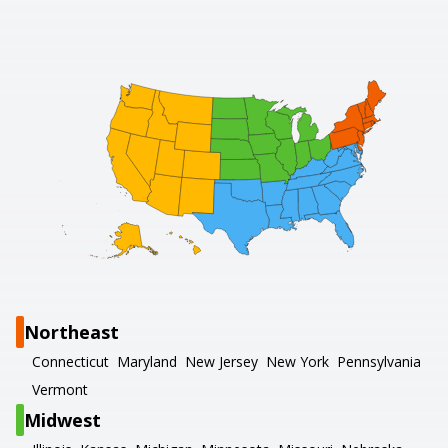
Northeast
Connecticut
Maryland
New Jersey
New York
Pennsylvania
Vermont
Midwest