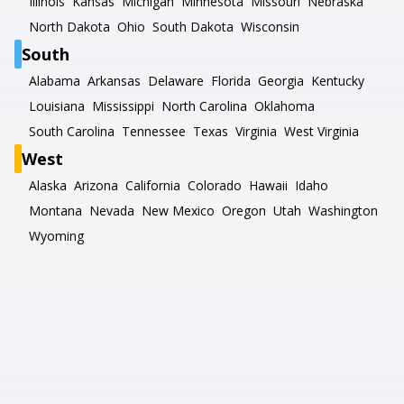
Illinois
Kansas
Michigan
Minnesota
Missouri
Nebraska
North Dakota
Ohio
South Dakota
Wisconsin
South
Alabama
Arkansas
Delaware
Florida
Georgia
Kentucky
Louisiana
Mississippi
North Carolina
Oklahoma
South Carolina
Tennessee
Texas
Virginia
West Virginia
West
Alaska
Arizona
California
Colorado
Hawaii
Idaho
Montana
Nevada
New Mexico
Oregon
Utah
Washington
Wyoming