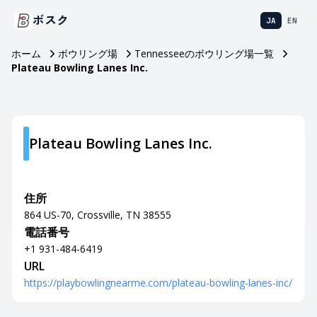
ボスク
JA
EN
ホーム
ボウリング場
Tennesseeのボウリング場一覧
Plateau Bowling Lanes Inc.
Plateau Bowling Lanes Inc.
住所
864 US-70, Crossville, TN 38555
電話番号
+1 931-484-6419
URL
https://playbowlingnearme.com/plateau-bowling-lanes-inc/