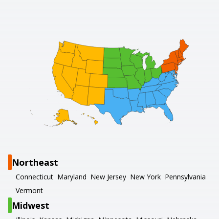
Northeast
Connecticut
Maryland
New Jersey
New York
Pennsylvania
Vermont
Midwest