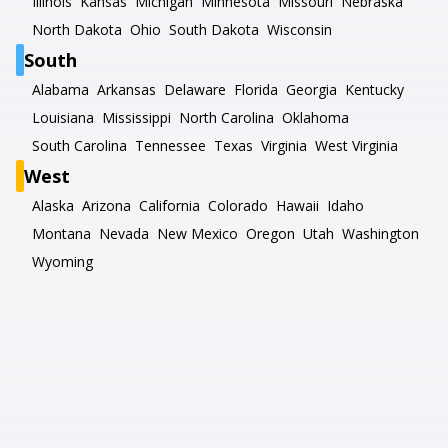
Illinois
Kansas
Michigan
Minnesota
Missouri
Nebraska
North Dakota
Ohio
South Dakota
Wisconsin
South
Alabama
Arkansas
Delaware
Florida
Georgia
Kentucky
Louisiana
Mississippi
North Carolina
Oklahoma
South Carolina
Tennessee
Texas
Virginia
West Virginia
West
Alaska
Arizona
California
Colorado
Hawaii
Idaho
Montana
Nevada
New Mexico
Oregon
Utah
Washington
Wyoming