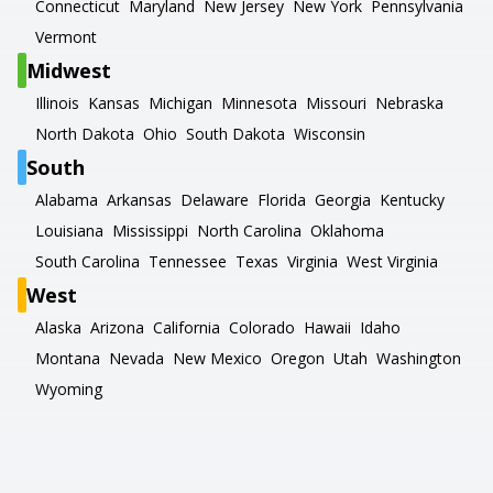
Connecticut
Maryland
New Jersey
New York
Pennsylvania
Vermont
Midwest
Illinois
Kansas
Michigan
Minnesota
Missouri
Nebraska
North Dakota
Ohio
South Dakota
Wisconsin
South
Alabama
Arkansas
Delaware
Florida
Georgia
Kentucky
Louisiana
Mississippi
North Carolina
Oklahoma
South Carolina
Tennessee
Texas
Virginia
West Virginia
West
Alaska
Arizona
California
Colorado
Hawaii
Idaho
Montana
Nevada
New Mexico
Oregon
Utah
Washington
Wyoming