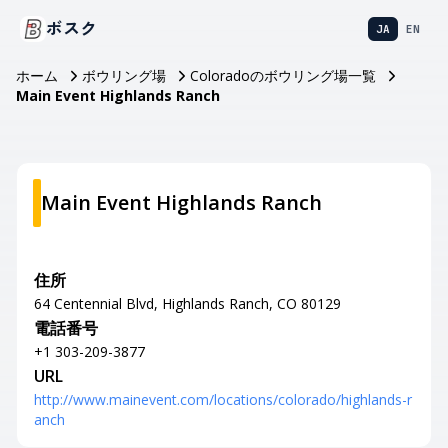
ボスク
JA
EN
ホーム
ボウリング場
Coloradoのボウリング場一覧
Main Event Highlands Ranch
Main Event Highlands Ranch
住所
64 Centennial Blvd, Highlands Ranch, CO 80129
電話番号
+1 303-209-3877
URL
http://www.mainevent.com/locations/colorado/highlands-r
anch