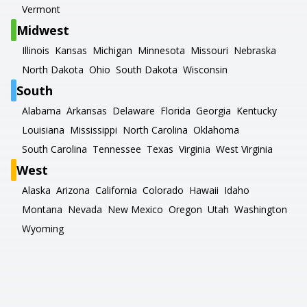
Vermont
Midwest
Illinois
Kansas
Michigan
Minnesota
Missouri
Nebraska
North Dakota
Ohio
South Dakota
Wisconsin
South
Alabama
Arkansas
Delaware
Florida
Georgia
Kentucky
Louisiana
Mississippi
North Carolina
Oklahoma
South Carolina
Tennessee
Texas
Virginia
West Virginia
West
Alaska
Arizona
California
Colorado
Hawaii
Idaho
Montana
Nevada
New Mexico
Oregon
Utah
Washington
Wyoming