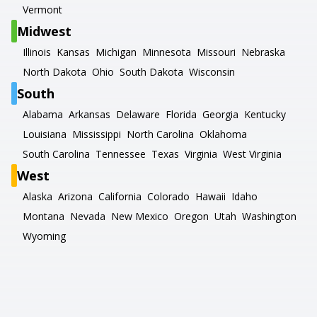
Vermont
Midwest
Illinois
Kansas
Michigan
Minnesota
Missouri
Nebraska
North Dakota
Ohio
South Dakota
Wisconsin
South
Alabama
Arkansas
Delaware
Florida
Georgia
Kentucky
Louisiana
Mississippi
North Carolina
Oklahoma
South Carolina
Tennessee
Texas
Virginia
West Virginia
West
Alaska
Arizona
California
Colorado
Hawaii
Idaho
Montana
Nevada
New Mexico
Oregon
Utah
Washington
Wyoming