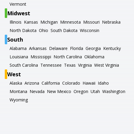
Vermont
Midwest
Illinois
Kansas
Michigan
Minnesota
Missouri
Nebraska
North Dakota
Ohio
South Dakota
Wisconsin
South
Alabama
Arkansas
Delaware
Florida
Georgia
Kentucky
Louisiana
Mississippi
North Carolina
Oklahoma
South Carolina
Tennessee
Texas
Virginia
West Virginia
West
Alaska
Arizona
California
Colorado
Hawaii
Idaho
Montana
Nevada
New Mexico
Oregon
Utah
Washington
Wyoming