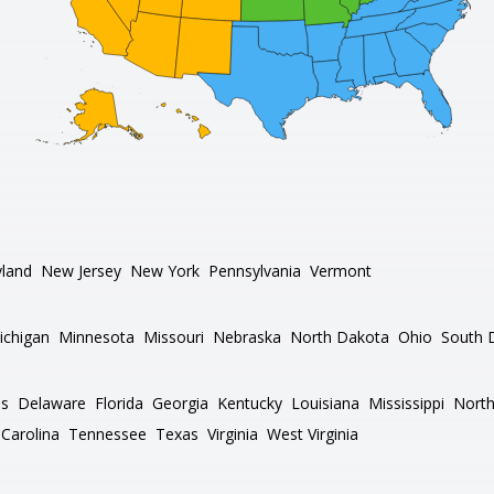
land
New Jersey
New York
Pennsylvania
Vermont
ichigan
Minnesota
Missouri
Nebraska
North Dakota
Ohio
South 
as
Delaware
Florida
Georgia
Kentucky
Louisiana
Mississippi
North
Carolina
Tennessee
Texas
Virginia
West Virginia