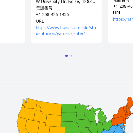
W University Dr, Boise, ID 8370
+1 208-46
6
電話番号
URL
+1 208-426-1456
https://n
URL
https://www.boisestate.edu/stu
dentunion/games-center/