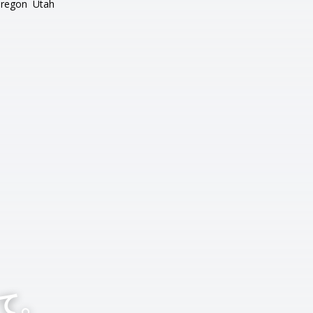
regon
Utah
て。