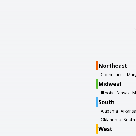
Northeast
Connecticut
Mary
Midwest
Illinois
Kansas
M
South
Alabama
Arkans
Oklahoma
South 
West