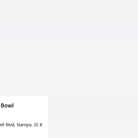
Bowl
Emerald Lanes
住所
ell Blvd, Nampa, ID 8
4860 W Emerald St, Boise, ID 8
3706
電話番号