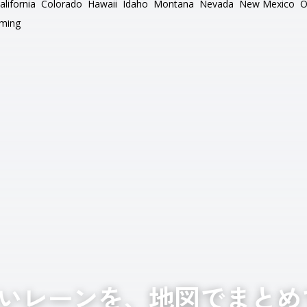
alifornia
Colorado
Hawaii
Idaho
Montana
Nevada
New Mexico
O
ming
いレーンを、地図でまとめ