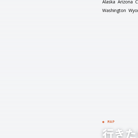
Alaska
Arizona
C
Washington
Wyo
◉ MAP
行きた