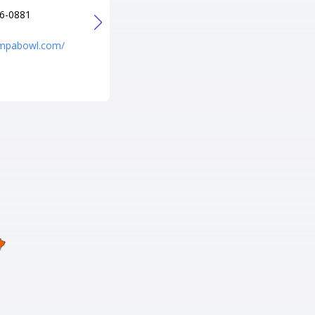
6-0881
+1 208-344-2695
URL
ampabowl.com/
http://www.emeraldlanes.com/