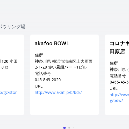
ボウリング場
akafoo BOWL
コロナキ
田原店
住所
120 小田
神奈川県 横浜市港南区上大岡西
住所
レッセ
2-1-28 赤い風船パート1ビル
神奈川県 
電話番号
電話番号
045-843-2020
0465-45-
URL
URL
jp/gc/stor
http://www.akaf.jp/b/bck/
http://ww
g/odw/