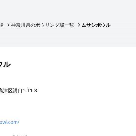
場
神奈川県のボウリング場一覧
ムサシボウル
ウル
津区溝口1-11-8
owl.com/