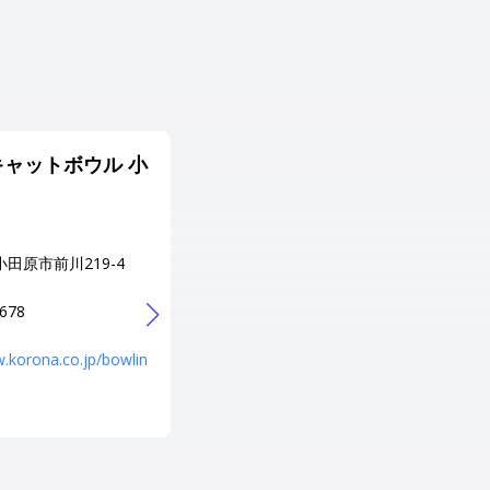
ャットボウル 小
サギヌマボウル
住所
神奈川県 川崎市宮前区鷺沼1-11-
2
小田原市前川219-4
電話番号
044-866-5151
5678
URL
http://www.saginuma-bowl.co
w.korona.co.jp/bowlin
m/