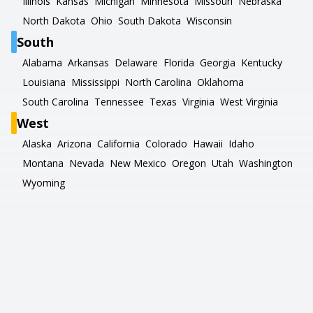
Illinois
Kansas
Michigan
Minnesota
Missouri
Nebraska
North Dakota
Ohio
South Dakota
Wisconsin
South
Alabama
Arkansas
Delaware
Florida
Georgia
Kentucky
Louisiana
Mississippi
North Carolina
Oklahoma
South Carolina
Tennessee
Texas
Virginia
West Virginia
West
Alaska
Arizona
California
Colorado
Hawaii
Idaho
Montana
Nevada
New Mexico
Oregon
Utah
Washington
Wyoming