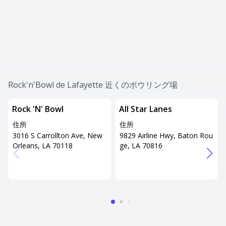
Rock'n'Bowl de Lafayette 近くのボウリング場
Rock 'N' Bowl
All Star Lanes
住所
住所
3016 S Carrollton Ave, New
9829 Airline Hwy, Baton Rou
Orleans, LA 70118
ge, LA 70816