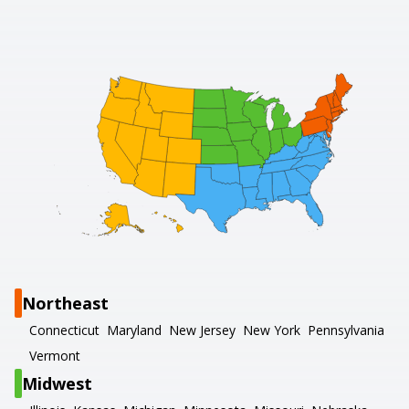
Northeast
Connecticut
Maryland
New Jersey
New York
Pennsylvania
Vermont
Midwest