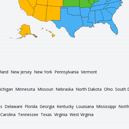
land
New Jersey
New York
Pennsylvania
Vermont
ichigan
Minnesota
Missouri
Nebraska
North Dakota
Ohio
South 
as
Delaware
Florida
Georgia
Kentucky
Louisiana
Mississippi
North
Carolina
Tennessee
Texas
Virginia
West Virginia