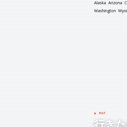
Alaska
Arizona
C
Washington
Wyo
◉ MAP
行きた