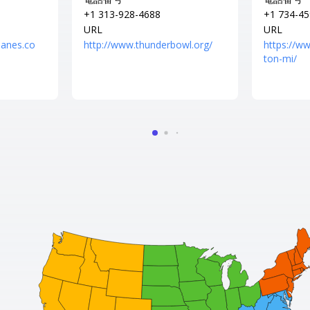
+1 313-928-4688
+1 734-45
URL
URL
lanes.co
http://www.thunderbowl.org/
https://w
ton-mi/