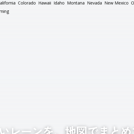
alifornia
Colorado
Hawaii
Idaho
Montana
Nevada
New Mexico
O
ming
いレーンを、地図でまとめ