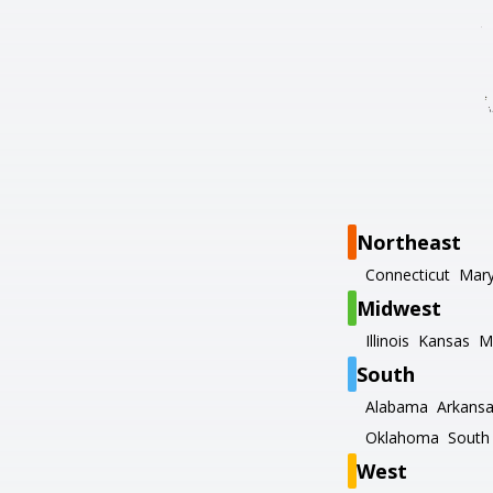
Northeast
Connecticut
Mary
Midwest
Illinois
Kansas
M
South
Alabama
Arkans
Oklahoma
South 
West