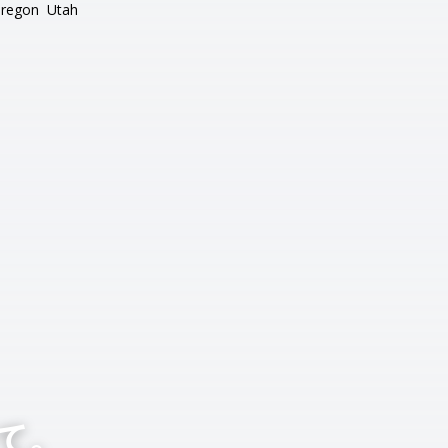
regon
Utah
て。