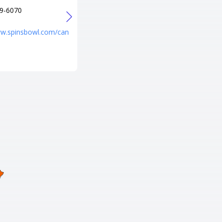
9-6070
+1 734-422-7420
URL
ww.spinsbowl.com/can
https://www.oaklanesbowlingce
nter.com/