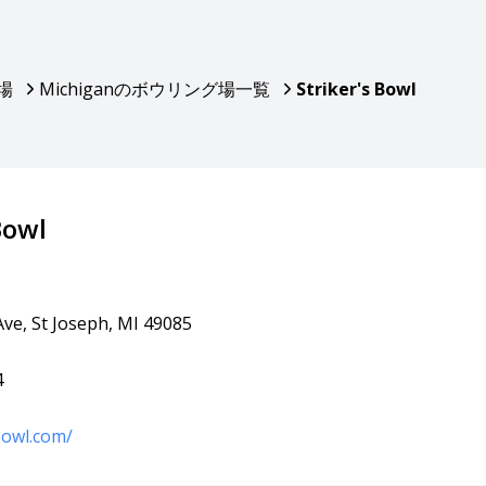
場
Michiganのボウリング場一覧
Striker's Bowl
Bowl
Ave, St Joseph, MI 49085
4
bowl.com/