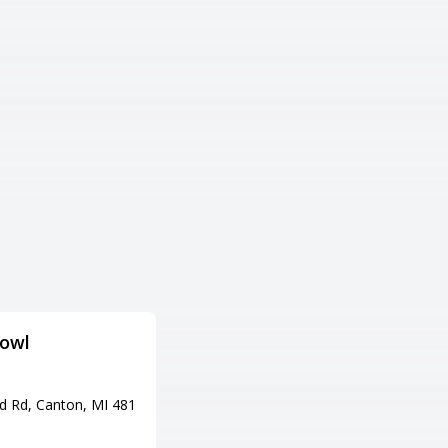
Bowl
Oak Lanes
住所
d Rd, Canton, MI 481
8450 N Middlebelt Rd, Westlan
d, MI 48185
電話番号