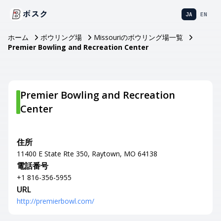
ボスク
JA
EN
ホーム
ボウリング場
Missouriのボウリング場一覧
Premier Bowling and Recreation Center
Premier Bowling and Recreation
Center
住所
11400 E State Rte 350, Raytown, MO 64138
電話番号
+1 816-356-5955
URL
http://premierbowl.com/