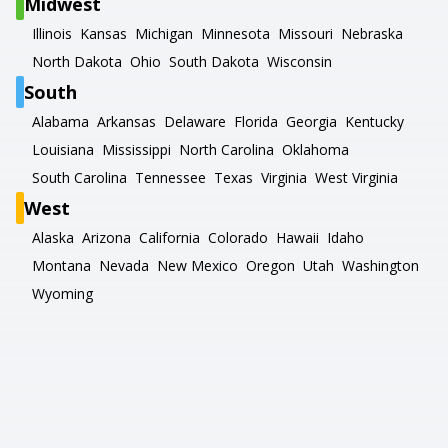
Midwest
Illinois
Kansas
Michigan
Minnesota
Missouri
Nebraska
North Dakota
Ohio
South Dakota
Wisconsin
South
Alabama
Arkansas
Delaware
Florida
Georgia
Kentucky
Louisiana
Mississippi
North Carolina
Oklahoma
South Carolina
Tennessee
Texas
Virginia
West Virginia
West
Alaska
Arizona
California
Colorado
Hawaii
Idaho
Montana
Nevada
New Mexico
Oregon
Utah
Washington
Wyoming