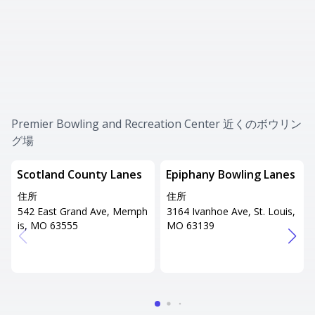
Premier Bowling and Recreation Center 近くのボウリン
グ場
Scotland County Lanes
Epiphany Bowling Lanes
住所
住所
542 East Grand Ave, Memph
3164 Ivanhoe Ave, St. Louis,
is, MO 63555
MO 63139