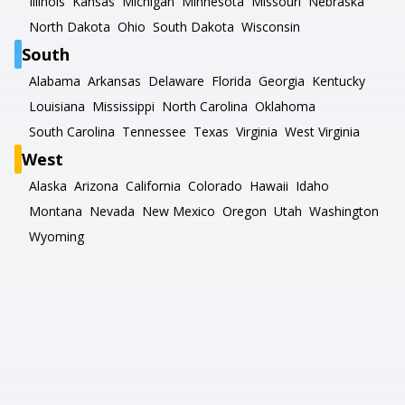
Illinois
Kansas
Michigan
Minnesota
Missouri
Nebraska
North Dakota
Ohio
South Dakota
Wisconsin
South
Alabama
Arkansas
Delaware
Florida
Georgia
Kentucky
Louisiana
Mississippi
North Carolina
Oklahoma
South Carolina
Tennessee
Texas
Virginia
West Virginia
West
Alaska
Arizona
California
Colorado
Hawaii
Idaho
Montana
Nevada
New Mexico
Oregon
Utah
Washington
Wyoming