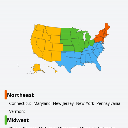
Northeast
Connecticut
Maryland
New Jersey
New York
Pennsylvania
Vermont
Midwest