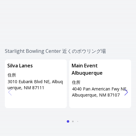
Starlight Bowling Center 近くのボウリング場
Silva Lanes
Main Event
Albuquerque
住所
3010 Eubank Blvd NE, Albuq
住所
uerque, NM 87111
4040 Pan American Fwy NE,
Albuquerque, NM 87107