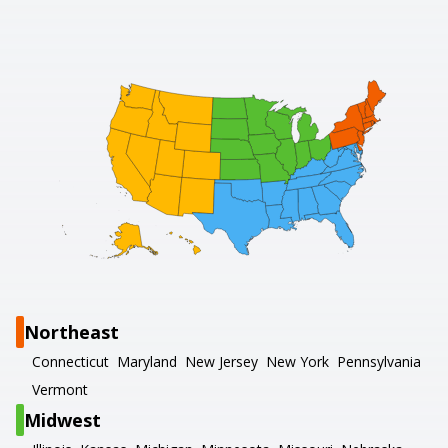
Northeast
Connecticut
Maryland
New Jersey
New York
Pennsylvania
Vermont
Midwest