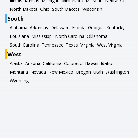
Illinois
Kansas
Michigan
Minnesota
Missouri
Nebraska
North Dakota
Ohio
South Dakota
Wisconsin
South
Alabama
Arkansas
Delaware
Florida
Georgia
Kentucky
Louisiana
Mississippi
North Carolina
Oklahoma
South Carolina
Tennessee
Texas
Virginia
West Virginia
West
Alaska
Arizona
California
Colorado
Hawaii
Idaho
Montana
Nevada
New Mexico
Oregon
Utah
Washington
Wyoming