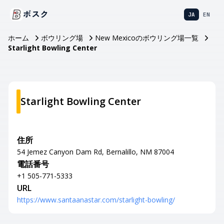
ボスク
JA
EN
ホーム
ボウリング場
New Mexicoのボウリング場一覧
Starlight Bowling Center
Starlight Bowling Center
住所
54 Jemez Canyon Dam Rd, Bernalillo, NM 87004
電話番号
+1 505-771-5333
URL
https://www.santaanastar.com/starlight-bowling/