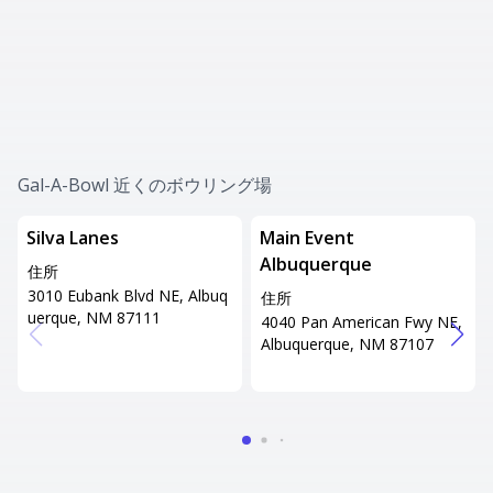
Gal-A-Bowl 近くのボウリング場
Silva Lanes
Main Event
Albuquerque
住所
3010 Eubank Blvd NE, Albuq
住所
uerque, NM 87111
4040 Pan American Fwy NE,
Albuquerque, NM 87107