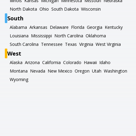
Illinois
Kansas
Michigan
Minnesota
Missouri
Nebraska
North Dakota
Ohio
South Dakota
Wisconsin
South
Alabama
Arkansas
Delaware
Florida
Georgia
Kentucky
Louisiana
Mississippi
North Carolina
Oklahoma
South Carolina
Tennessee
Texas
Virginia
West Virginia
West
Alaska
Arizona
California
Colorado
Hawaii
Idaho
Montana
Nevada
New Mexico
Oregon
Utah
Washington
Wyoming