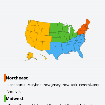
Northeast
Connecticut
Maryland
New Jersey
New York
Pennsylvania
Vermont
Midwest