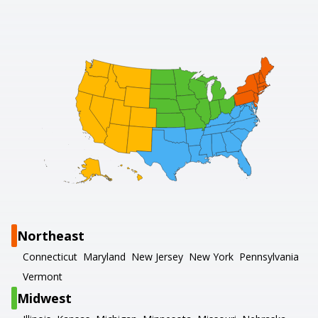
Northeast
Connecticut
Maryland
New Jersey
New York
Pennsylvania
Vermont
Midwest