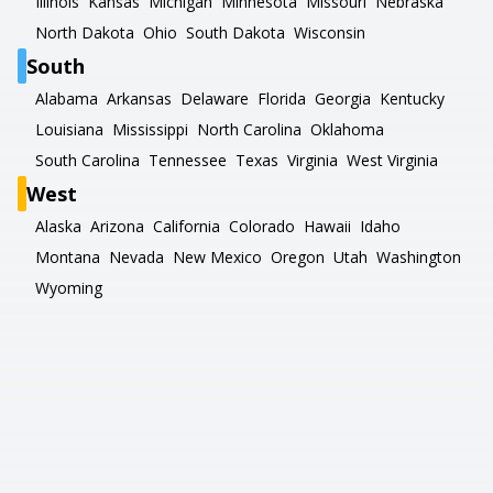
Illinois
Kansas
Michigan
Minnesota
Missouri
Nebraska
North Dakota
Ohio
South Dakota
Wisconsin
South
Alabama
Arkansas
Delaware
Florida
Georgia
Kentucky
Louisiana
Mississippi
North Carolina
Oklahoma
South Carolina
Tennessee
Texas
Virginia
West Virginia
West
Alaska
Arizona
California
Colorado
Hawaii
Idaho
Montana
Nevada
New Mexico
Oregon
Utah
Washington
Wyoming