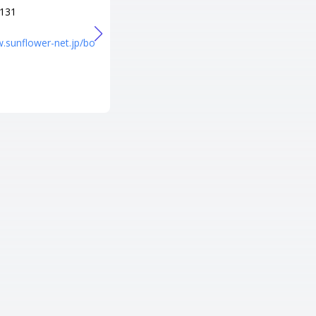
3131
0868-23-0271
URL
w.sunflower-net.jp/bo
http://www.tsuyama-grandhote
l.co.jp/tsumokubowling.html