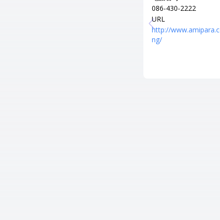
086-430-2222
URL
http://www.amipara.c
ng/