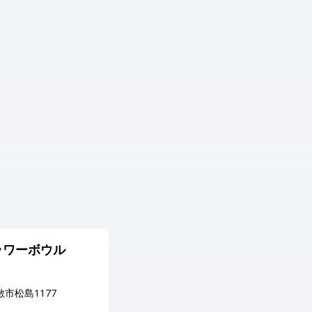
ラワーボウル
ツモクボウリング
住所
敷市松島1177
岡山県 津山市津山口337-7
電話番号