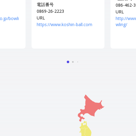
電話番号
086-462-
0869-26-2223
URL
URL
o.jp/bowli
http://ww
https://www.koshin-ball.com
wling/