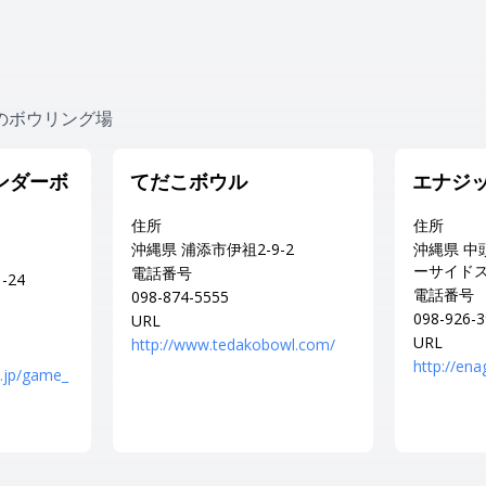
のボウリング場
ワンダーボ
てだこボウル
エナジ
住所
住所
沖縄県 浦添市伊祖2-9-2
沖縄県 中
ーサイド
電話番号
-24
電話番号
098-874-5555
098-926-
URL
URL
http://www.tedakobowl.com/
http://en
.jp/game_