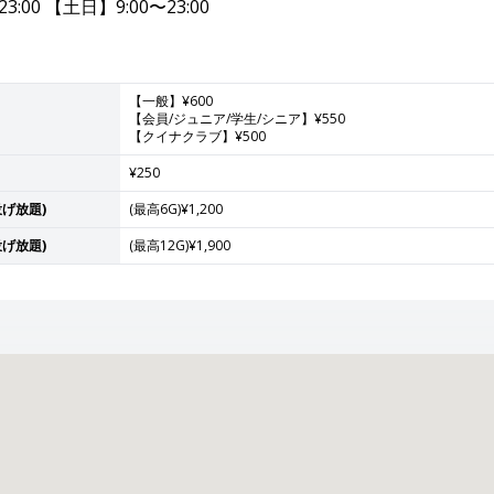
3:00 【土日】9:00〜23:00
【一般】¥600
【会員/ジュニア/学生/シニア】¥550
【クイナクラブ】¥500
¥250
げ放題)
(最高6G)¥1,200
げ放題)
(最高12G)¥1,900