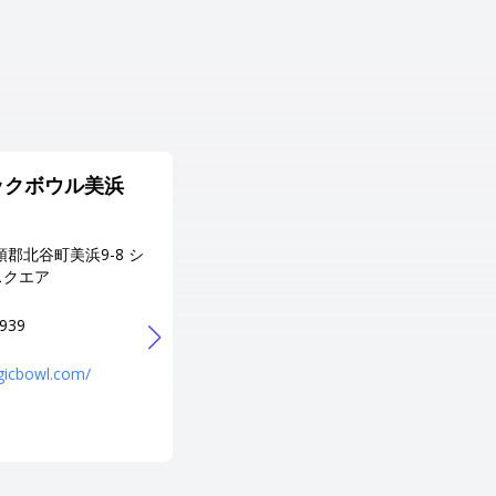
ックボウル美浜
ギノワンボウル
住所
頭郡北谷町美浜9-8 シ
沖縄県 宜野湾市我如古4-6-7
スクエア
電話番号
098-898-3305
3939
URL
https://www.ginowan-bowl.co
agicbowl.com/
m/