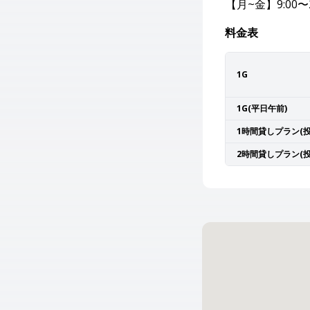
【月~金】9:00〜2
料金表
1G
1G(平日午前)
1時間貸しプラン(投
2時間貸しプラン(投