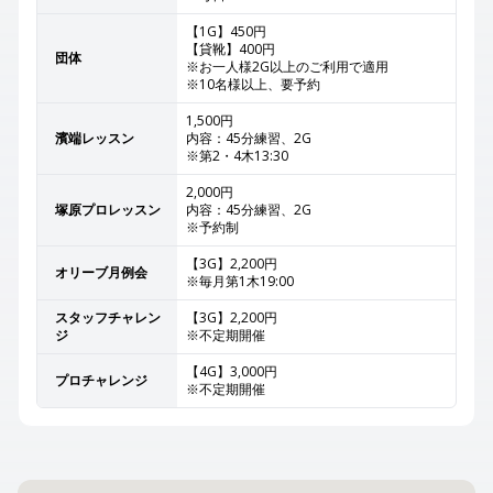
【1G】450円
【貸靴】400円
団体
※お一人様2G以上のご利用で適用
※10名様以上、要予約
1,500円
濱端レッスン
内容：45分練習、2G
※第2・4木13:30
2,000円
塚原プロレッスン
内容：45分練習、2G
※予約制
【3G】2,200円
オリーブ月例会
※毎月第1木19:00
スタッフチャレン
【3G】2,200円
ジ
※不定期開催
【4G】3,000円
プロチャレンジ
※不定期開催