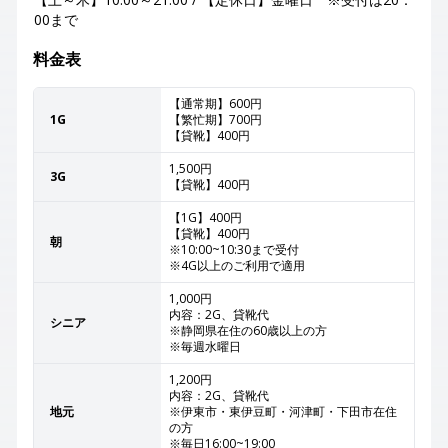
00まで
料金表
【通常期】600円
1G
【繁忙期】700円
【貸靴】400円
1,500円
3G
【貸靴】400円
【1G】400円
【貸靴】400円
朝
※10:00~10:30まで受付
※4G以上のご利用で適用
1,000円
内容：2G、貸靴代
シニア
※静岡県在住の60歳以上の方
※毎週水曜日
1,200円
内容：2G、貸靴代
地元
※伊東市・東伊豆町・河津町・下田市在住
の方
※毎日16:00~19:00