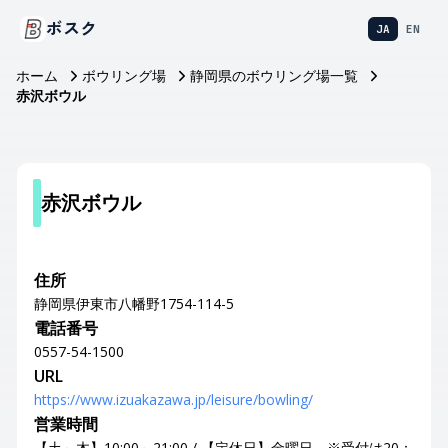
ボスク
JA
EN
ホーム
ボウリング場
静岡県のボウリング場一覧
赤沢ボウル
赤沢ボウル
住所
静岡県伊東市八幡野1754-114-5
電話番号
0557-54-1500
URL
https://www.izuakazawa.jp/leisure/bowling/
営業時間
【土～木】10:00～21:00 / 【定休日】金曜日 ※受付は20：