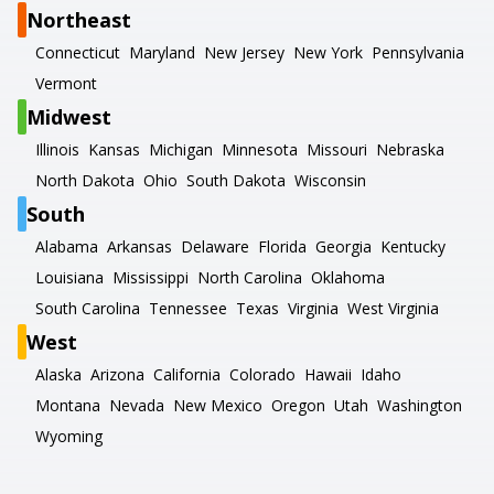
Northeast
Connecticut
Maryland
New Jersey
New York
Pennsylvania
Vermont
Midwest
Illinois
Kansas
Michigan
Minnesota
Missouri
Nebraska
North Dakota
Ohio
South Dakota
Wisconsin
South
Alabama
Arkansas
Delaware
Florida
Georgia
Kentucky
Louisiana
Mississippi
North Carolina
Oklahoma
South Carolina
Tennessee
Texas
Virginia
West Virginia
West
Alaska
Arizona
California
Colorado
Hawaii
Idaho
Montana
Nevada
New Mexico
Oregon
Utah
Washington
Wyoming