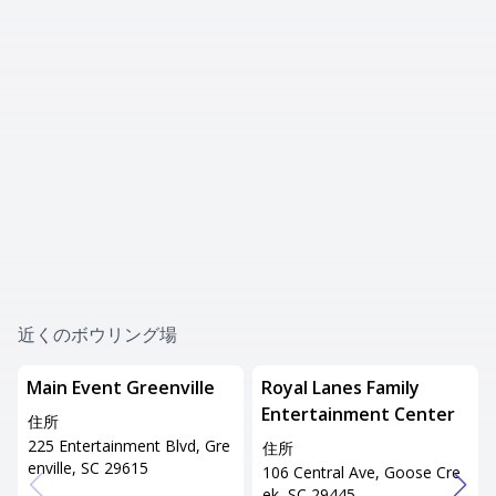
近くのボウリング場
Main Event Greenville
Royal Lanes Family
Entertainment Center
住所
225 Entertainment Blvd, Gre
住所
enville, SC 29615
106 Central Ave, Goose Cre
ek, SC 29445