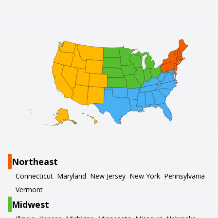
Northeast
Connecticut
Maryland
New Jersey
New York
Pennsylvania
Vermont
Midwest