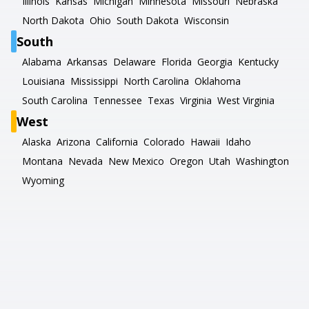
Illinois
Kansas
Michigan
Minnesota
Missouri
Nebraska
North Dakota
Ohio
South Dakota
Wisconsin
South
Alabama
Arkansas
Delaware
Florida
Georgia
Kentucky
Louisiana
Mississippi
North Carolina
Oklahoma
South Carolina
Tennessee
Texas
Virginia
West Virginia
West
Alaska
Arizona
California
Colorado
Hawaii
Idaho
Montana
Nevada
New Mexico
Oregon
Utah
Washington
Wyoming