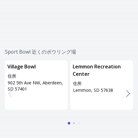
Sport Bowl 近くのボウリング場
Village Bowl
Lemmon Recreation
Center
住所
902 5th Ave NW, Aberdeen,
住所
SD 57401
Lemmon, SD 57638