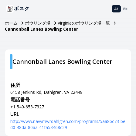
ボスク
JA
EN
ホーム
ボウリング場
Virginiaのボウリング場一覧
Cannonball Lanes Bowling Center
Cannonball Lanes Bowling Center
住所
6158 Jenkins Rd, Dahlgren, VA 22448
電話番号
+1 540-653-7327
URL
http://www.navymwrdahlgren.com/programs/5aa8bc73-be
d0-48da-80aa-41fa53468c29