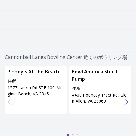
Cannonball Lanes Bowling Center 近くのボウリング場
Pinboy's At the Beach
Bowl America Short
Pump
住所
1577 Laskin Rd STE 100, Vir
住所
ginia Beach, VA 23451
4400 Pouncey Tract Rd, Gle
n Allen, VA 23060