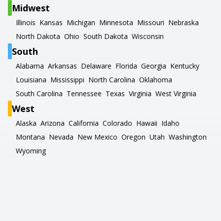
Midwest
Illinois
Kansas
Michigan
Minnesota
Missouri
Nebraska
North Dakota
Ohio
South Dakota
Wisconsin
South
Alabama
Arkansas
Delaware
Florida
Georgia
Kentucky
Louisiana
Mississippi
North Carolina
Oklahoma
South Carolina
Tennessee
Texas
Virginia
West Virginia
West
Alaska
Arizona
California
Colorado
Hawaii
Idaho
Montana
Nevada
New Mexico
Oregon
Utah
Washington
Wyoming