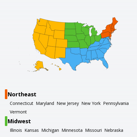
Northeast
Connecticut
Maryland
New Jersey
New York
Pennsylvania
Vermont
Midwest
Illinois
Kansas
Michigan
Minnesota
Missouri
Nebraska