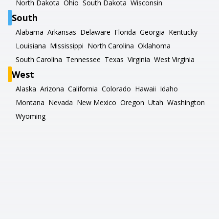
North Dakota
Ohio
South Dakota
Wisconsin
South
Alabama
Arkansas
Delaware
Florida
Georgia
Kentucky
Louisiana
Mississippi
North Carolina
Oklahoma
South Carolina
Tennessee
Texas
Virginia
West Virginia
West
Alaska
Arizona
California
Colorado
Hawaii
Idaho
Montana
Nevada
New Mexico
Oregon
Utah
Washington
Wyoming