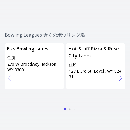
Bowling Leagues 近くのボウリング場
Elks Bowling Lanes
Hot Stuff Pizza & Rose
City Lanes
住所
270 W Broadway, Jackson,
住所
WY 83001
127 E 3rd St, Lovell, WY 824
31