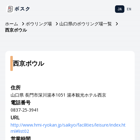
ボスク
JA
EN
ホーム
ボウリング場
山口県のボウリング場一覧
西京ボウル
西京ボウル
住所
山口県 長門市深川湯本1051 湯本観光ホテル西京
電話番号
0837-25-3941
URL
http://www.hmi-ryokan.jp/saikyo/facilities/leisure/index.ht
ml#list02
営業時間