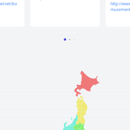
el.net/bo
http://ww
musement