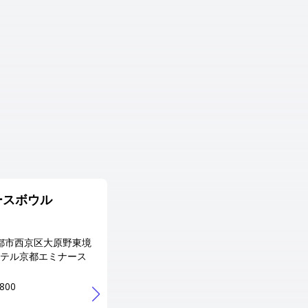
ースボウル
キョーイチアミューズメ
ントパーク 吉祥院店
都市西京区大原野東境
Adress
 ホテル京都エミナース
京都府 京都市南区吉祥院石原長
田町1-2
5800
Tel
075-672-4321