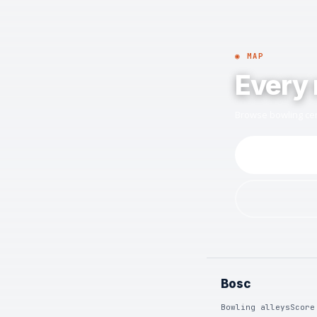
◉ MAP
Every 
Browse bowling cen
Bosc
Bowling alleys
Score