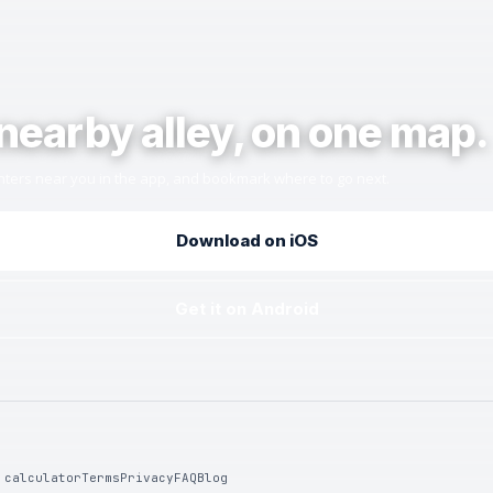
nearby alley, on one map.
ters near you in the app, and bookmark where to go next.
Download on iOS
Get it on Android
 calculator
Terms
Privacy
FAQ
Blog