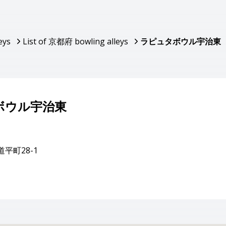
eys
List of 京都府 bowling alleys
ラピュタボウル宇治東
ボウル宇治東
平町28-1