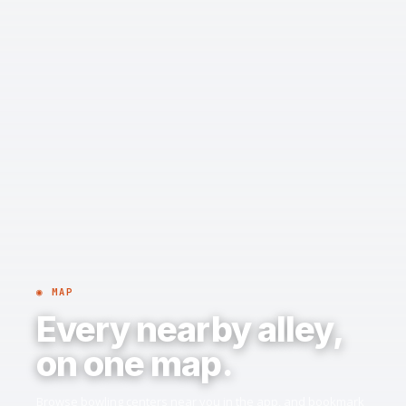
◉ MAP
Every nearby alley,
on one map.
Browse bowling centers near you in the app, and bookmark