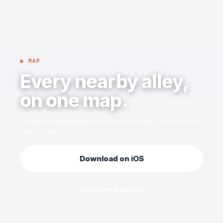
◉ MAP
Every nearby alley,
on one map.
Browse bowling centers near you in the app, and bookmark
where to go next.
Download on iOS
Get it on Android