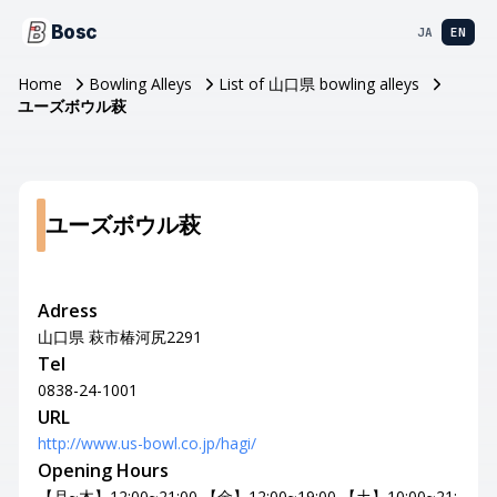
Bosc
JA
EN
Home
Bowling Alleys
List of 山口県 bowling alleys
ユーズボウル萩
ユーズボウル萩
Adress
山口県 萩市椿河尻2291
Tel
0838-24-1001
URL
http://www.us-bowl.co.jp/hagi/
Opening Hours
【月~木】12:00~21:00 【金】12:00~19:00 【土】10:00~21: