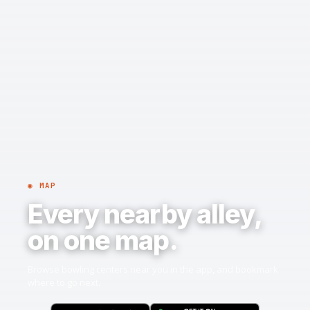
◉ MAP
Every nearby alley,
on one map.
Browse bowling centers near you in the app, and bookmark
where to go next.